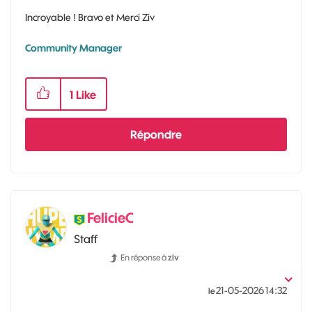
Incroyable ! Bravo et Merci Ziv
Community Manager
1
Like
Répondre
FelicieC
Staff
En réponse à
ziv
‎21-05-2026
14:32
le