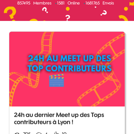
857495
Membres
1581
Online
1681765
Envois
24h au dernier Meet up des Tops
contributeurs à Lyon !