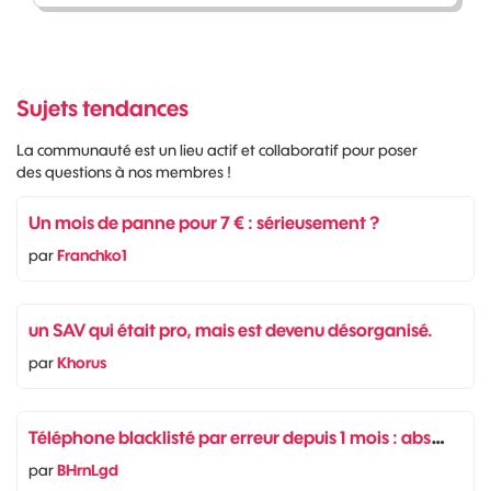
Sujets tendances
La communauté est un lieu actif et collaboratif pour poser
des questions à nos membres !
Un mois de panne pour 7 € : sérieusement ?
par
Franchko1
un SAV qui était pro, mais est devenu désorganisé.
par
Khorus
T
éléphone blacklisté par erreur depuis 1 mois : absence totale de réaction de Sosh !
par
BHrnLgd