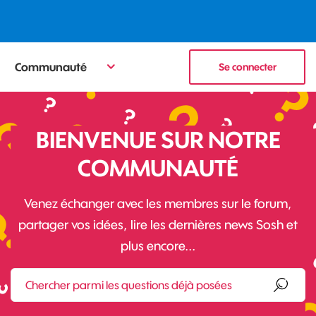
Communauté
Se connecter
BIENVENUE SUR NOTRE
COMMUNAUTÉ
Venez échanger avec les membres sur le forum,
partager vos idées, lire les dernières news Sosh et
plus encore...