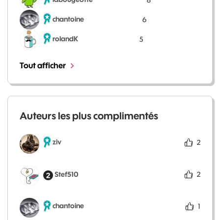
chantoine
6
rolandK
5
Tout afficher
Auteurs les plus complimentés
ziv
2
Stef510
2
chantoine
1