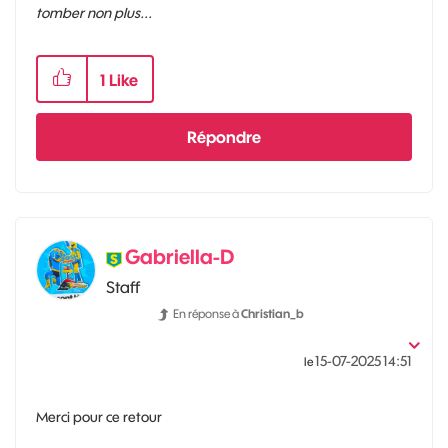
tomber non plus...
1
Like
Répondre
Gabriella-D
Staff
En réponse à
Christian_b
‎15-07-2025
14:51
le
Merci pour ce retour