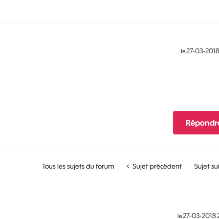
‎27-03-201
le
Répondr
Tous les sujets du forum
Sujet précédent
Sujet su
‎27-03-2018
le