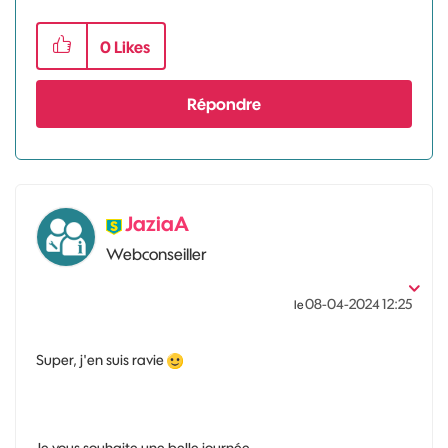
0
Likes
Répondre
JaziaA
Webconseiller
‎08-04-2024
12:25
le
Super, j'en suis ravie
Je vous souhaite une belle journée.