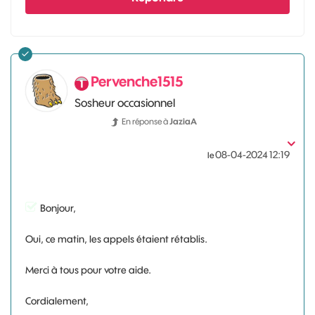
Pervenche1515
Sosheur occasionnel
En réponse à
JaziaA
‎08-04-2024
12:19
le
Bonjour,
Oui, ce matin, les appels étaient rétablis.
Merci à tous pour votre aide.
Cordialement,