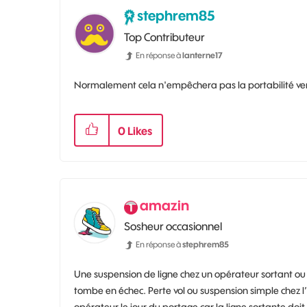
stephrem85
Top Contributeur
En réponse à
lanterne17
Normalement cela n'empêchera pas la portabilité ver
0
Likes
amazin
Sosheur occasionnel
En réponse à
stephrem85
Une suspension de ligne chez un opérateur sortant ou 
tombe en échec. Perte vol ou suspension simple chez l
opérateur le jour du portage car la ligne sortante doi