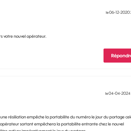
‎06-12-2020
le
s votre nouvel opérateur.
Répondr
‎04-04-2024
le
une résiliation empêche la portabilite du numéro le jour du portage ce
’opérateur sortant empêchera la portabilite entrante chez le nouvel
t être activer impérativement le jour du portage.