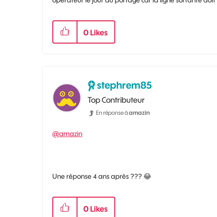
0
Likes
stephrem85
Top Contributeur
En réponse à
amazin
@amazin
Une réponse 4 ans après ???
😂
0
Likes