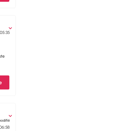
05:35
ste
e
modifié
06:58