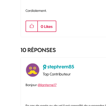
Cordialement.
0
Likes
10
RÉPONSES
stephrem85
Top Contributeur
Bonjour
@lanterne17
En cas de perte ou de vol il est conseillé de suspendre 