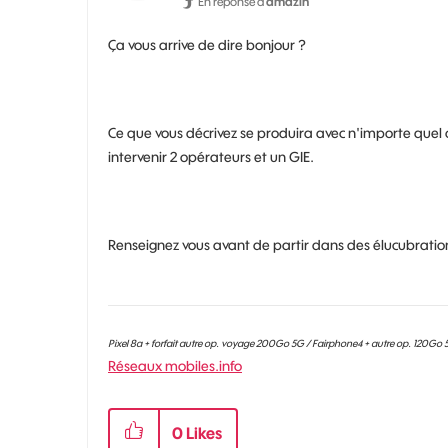
En réponse à
amazin
Ça vous arrive de dire bonjour ?
Ce que vous décrivez se produira avec n'importe quel o
intervenir 2 opérateurs et un GIE.
Renseignez vous avant de partir dans des élucubratio
Pixel 8a + forfait autre op. voyage 200Go 5G / Fairphone4 + autre op. 120Go
Réseaux mobiles.info
0
Likes