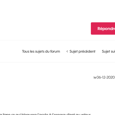
Répondr
Tous les sujets du forum
Sujet précédent
Sujet su
‎06-12-2020
le
la ligne ce qui bloquera l'accès à l'espace client au voleur.