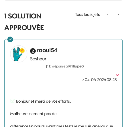
1 SOLUTION
Tous les sujets
APPROUVÉE
raoul54
Sosheur
En réponse à
PhilippeG
‎04-06-2026
08:28
le
Bonjour et merci de vos efforts.
Malheureusement pas de
difference.En poursuivant mes tests je me suis apercu que