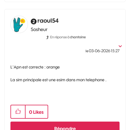
raoul54
Sosheur
En réponse à
chantoine
‎03-06-2026
15:27
le
L'Apn est correcte : orange
La sim principale est une esim dans mon telephone .
0
Likes
Répondre