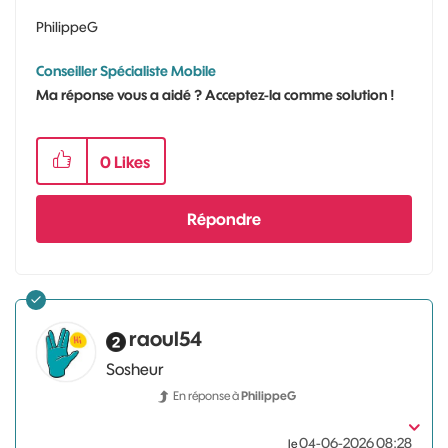
PhilippeG
Conseiller Spécialiste Mobile
Ma réponse vous a aidé ? Acceptez-la comme solution !
0
Likes
Répondre
raoul54
Sosheur
En réponse à
PhilippeG
‎04-06-2026
08:28
le