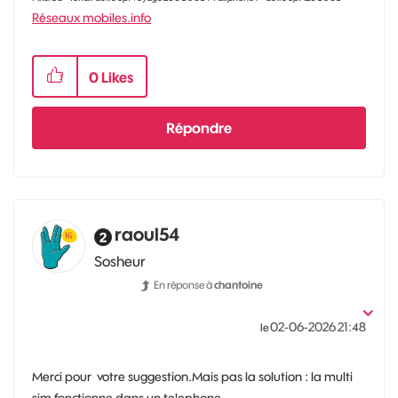
Réseaux mobiles.info
0
Likes
Répondre
raoul54
Sosheur
En réponse à
chantoine
‎02-06-2026
21:48
le
Merci pour votre suggestion.Mais pas la solution : la multi
sim fonctionne dans un telephone.