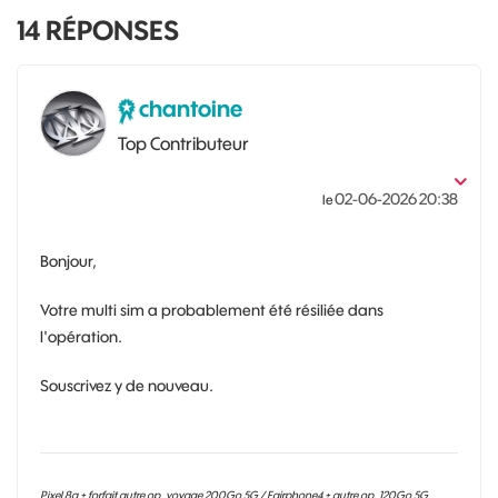
14
RÉPONSES
chantoine
Top Contributeur
‎02-06-2026
20:38
le
Bonjour,
Votre multi sim a probablement été résiliée dans
l'opération.
Souscrivez y de nouveau.
Pixel 8a + forfait autre op. voyage 200Go 5G / Fairphone4 + autre op. 120Go 5G