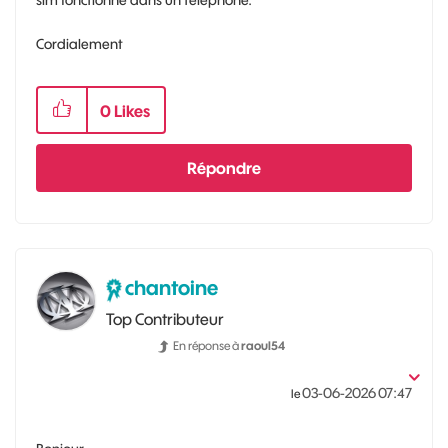
Cordialement
0
Likes
Répondre
chantoine
Top Contributeur
En réponse à
raoul54
‎03-06-2026
07:47
le