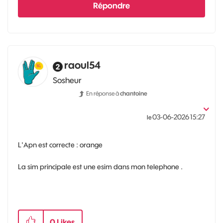
Répondre
raoul54
Sosheur
En réponse à
chantoine
‎03-06-2026
15:27
le
L'Apn est correcte : orange
La sim principale est une esim dans mon telephone .
0
Likes