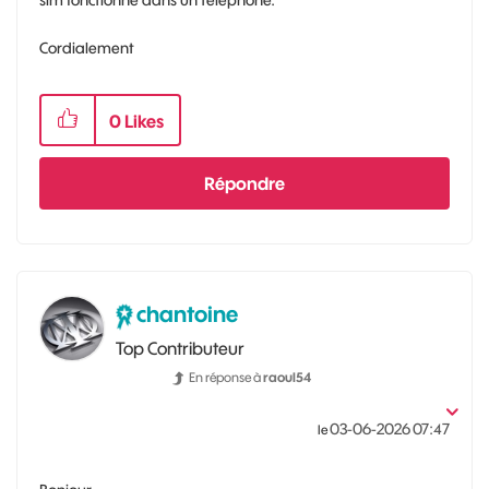
Cordialement
0
Likes
Répondre
chantoine
Top Contributeur
En réponse à
raoul54
‎03-06-2026
07:47
le