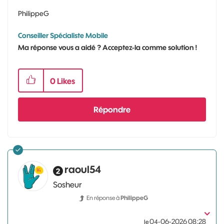
PhilippeG
Conseiller Spécialiste Mobile
Ma réponse vous a aidé ? Acceptez-la comme solution !
0
Likes
Répondre
raoul54
Sosheur
En réponse à
PhilippeG
‎04-06-2026
08:28
le