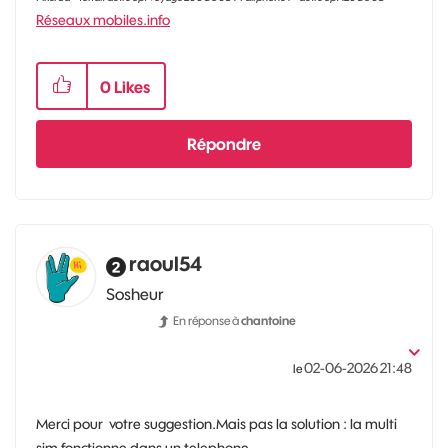
Réseaux mobiles.info
0
Likes
Répondre
raoul54
Sosheur
En réponse à
chantoine
‎02-06-2026
21:48
le
Merci pour votre suggestion.Mais pas la solution : la multi
sim fonctionne dans un telephone.