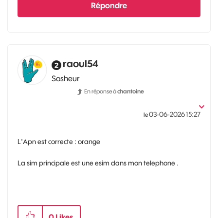
Répondre
raoul54
Sosheur
En réponse à
chantoine
‎03-06-2026
15:27
le
L'Apn est correcte : orange
La sim principale est une esim dans mon telephone .
0
Likes