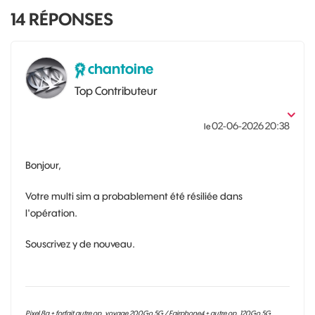
14
RÉPONSES
chantoine
Top Contributeur
‎02-06-2026
20:38
le
Bonjour,
Votre multi sim a probablement été résiliée dans
l'opération.
Souscrivez y de nouveau.
Pixel 8a + forfait autre op. voyage 200Go 5G / Fairphone4 + autre op. 120Go 5G