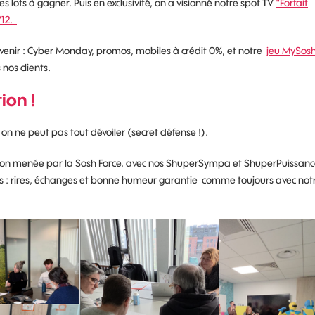
 lots à gagner. Puis en exclusivité, on a visionné notre spot TV
"Forfait
/12.
à venir : Cyber Monday, promos, mobiles à crédit 0%, et notre
jeu MySos
nos clients.
ion !
on ne peut pas tout dévoiler (secret défense !).
tion menée par la Sosh Force, avec nos ShuperSympa et ShuperPuissanc
ltats : rires, échanges et bonne humeur garantie comme toujours avec not