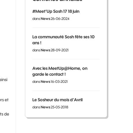
#Meet'Up Sosh 17 18 juin
dans
News
26-06-2024
La communauté Sosh fête ses 10
ans !
dans
News
28-09-2021
Avec les MeetUp@Home, on
garde le contact !
insi
dans
News
16-03-2021
rs et
Le Sosheur du mois d'Avril
dans
News
25-05-2018
ts de