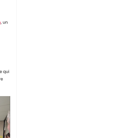
h
, un
e qui
re