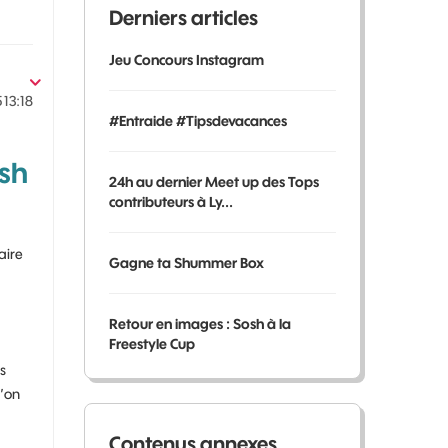
Derniers articles
Jeu Concours Instagram
5
13:18
#Entraide #Tipsdevacances
osh
24h au dernier Meet up des Tops
contributeurs à Ly...
aire
Gagne ta Shummer Box
Retour en images : Sosh à la
Freestyle Cup
s
u’on
Contenus annexes