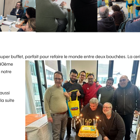
super buffet, parfait pour refaire le monde entre deux
bouchées. La cer
u 40ème
 notre
 aussi
la suite