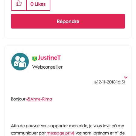
0
Likes
Répondre
JustineT
Webconseiller
‎12-11-2018
16:51
le
Bonjour
@Anne-Rima
Afin de pouvoir vous apporter mon aide, je vous invit eà me
communiquer par
message privé
vos nom, prénom et n° de