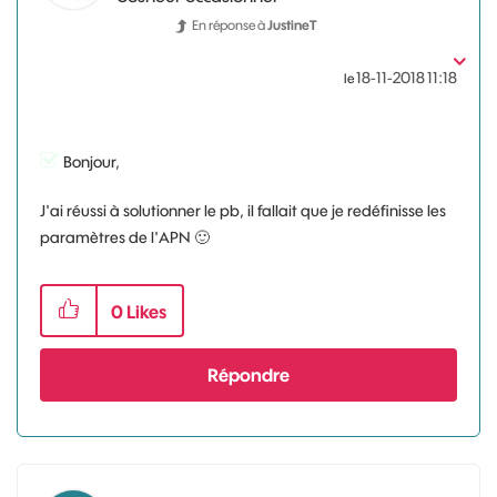
En réponse à
JustineT
‎18-11-2018
11:18
le
Bonjour,
J'ai réussi à solutionner le pb, il fallait que je redéfinisse les
paramètres de l'APN
🙂
0
Likes
Répondre