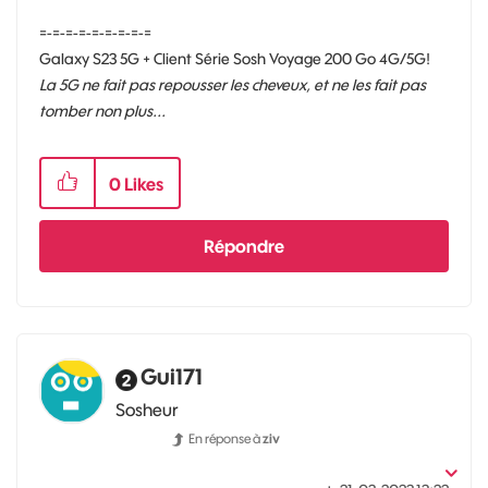
=-=-=-=-=-=-=-=-=
Galaxy S23 5G + Client Série Sosh Voyage 200 Go 4G/5G!
La 5G ne fait pas repousser les cheveux, et ne les fait pas
tomber non plus...
0
Likes
Répondre
Gui171
Sosheur
En réponse à
ziv