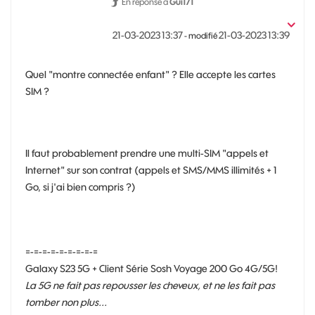
En réponse à
Gui171
‎21-03-2023
13:37
‎21-03-2023
13:39
- modifié
Quel "montre connectée enfant" ? Elle accepte les cartes
SIM ?
Il faut probablement prendre une multi-SIM "appels et
Internet" sur son contrat (appels et SMS/MMS illimités + 1
Go, si j'ai bien compris ?)
=-=-=-=-=-=-=-=-=
Galaxy S23 5G + Client Série Sosh Voyage 200 Go 4G/5G!
La 5G ne fait pas repousser les cheveux, et ne les fait pas
tomber non plus...