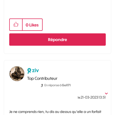
0
Likes
Répondre
ziv
Top Contributeur
En réponse à
Gui171
‎21-03-2023
13:51
le
Je ne comprends rien, tu dis au dessus qu'elle a un forfait