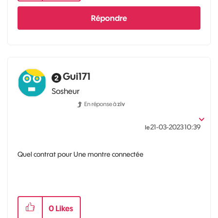
Répondre
Gui171
Sosheur
En réponse à
ziv
‎21-03-2023
10:39
le
Quel contrat pour Une montre connectée
0
Likes