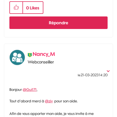
0
Likes
Répondre
Nancy_M
Webconseiller
‎21-03-2023
14:20
le
Bonjour
@Gui171
,
Tout d'abord merci à
@ziv
pour son aide.
Afin de vous apporter mon aide, je vous invite à me