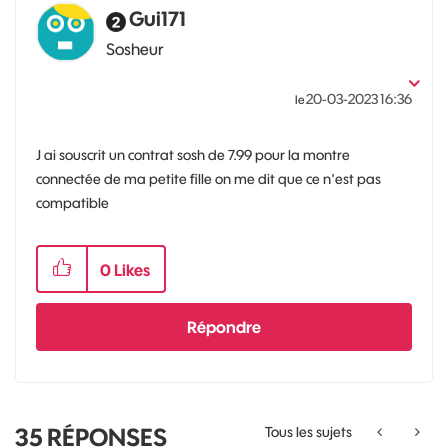
Gui171
Sosheur
‎20-03-2023
16:36
le
J ai souscrit un contrat sosh de 7.99 pour la montre
connectée de ma petite fille on me dit que ce n'est pas
compatible
0
Likes
Répondre
35
RÉPONSES
Tous les sujets