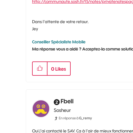
http://communaute.sosh.fr/t5/notes/privatenotespa
Dans l'attente de votre retour.
Jey
Conseiller Spécialiste Mobile
Ma réponse vous a aidé ? Acceptez-la comme solutio
0
Likes
Fbell
Sosheur
En réponse à
G_remy
Oui j'ai contacté le SAV. Ca à l'air de mieux fonctionne