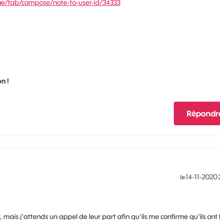
ge/tab/compose/note-to-user-id/34333
n !
Répondr
‎14-11-2020
le
r, mais j'attends un appel de leur part afin qu'ils me confirme qu'ils ont