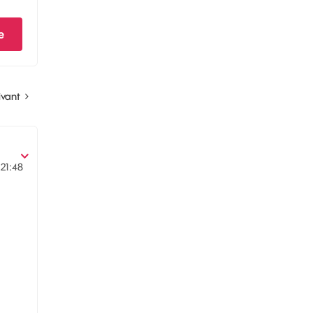
e
ivant
21:48