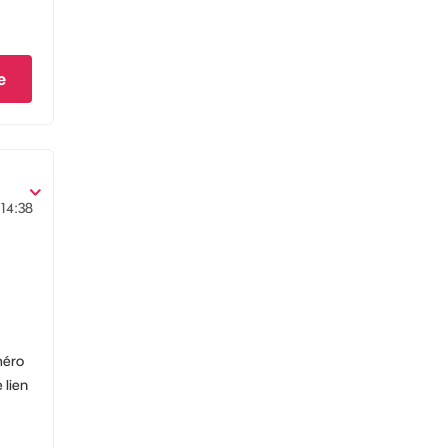
e
14:38
méro
 lien