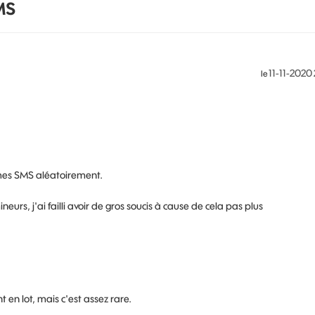
MS
‎11-11-2020
le
 mes SMS aléatoirement.
rs, j'ai failli avoir de gros soucis à cause de cela pas plus
 en lot, mais c'est assez rare.