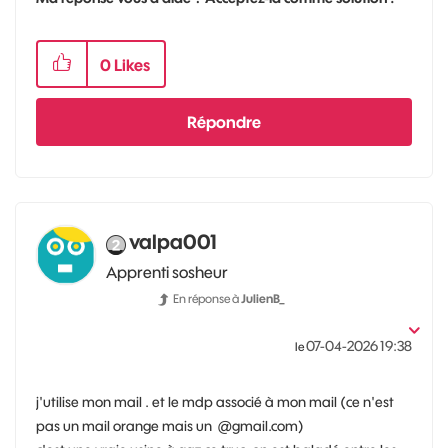
0
Likes
Répondre
valpa001
Apprenti sosheur
En réponse à
JulienB_
‎07-04-2026
19:38
le
j'utilise mon mail . et le mdp associé à mon mail (ce n'est
pas un mail orange mais un @gmail.com)