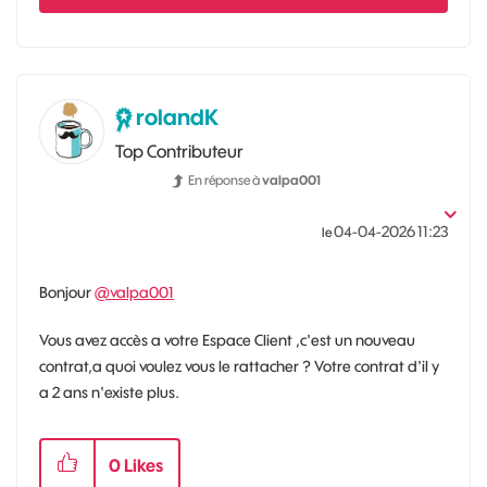
rolandK
Top Contributeur
En réponse à
valpa001
‎04-04-2026
11:23
le
Bonjour
@valpa001
Vous avez accès a votre Espace Client ,c'est un nouveau
contrat,a quoi voulez vous le rattacher ? Votre contrat d'il y
a 2 ans n'existe plus.
0
Likes