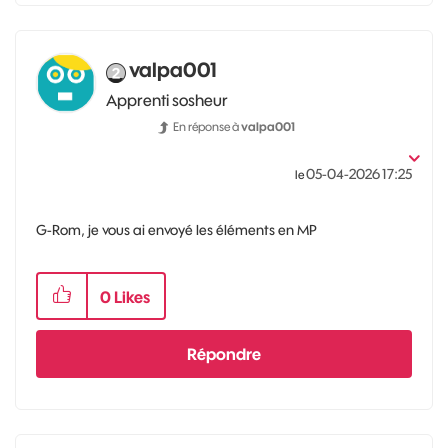
valpa001
Apprenti sosheur
En réponse à
valpa001
‎05-04-2026
17:25
le
G-Rom, je vous ai envoyé les éléments en MP
0
Likes
Répondre