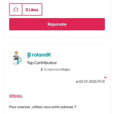
0
Likes
Répondre
rolandK
Top Contributeur
En réponse à
fbgbs
‎02-01-2026
19:31
le
@fbgbs
Pour avancer ,utilisez vous cette adresse ?