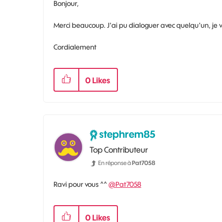
Bonjour,
Merci beaucoup. J'ai pu dialoguer avec quelqu'un, je 
Cordialement
0
Likes
stephrem85
Top Contributeur
En réponse à
Pat7058
Ravi pour vous ^^
@Pat7058
0
Likes