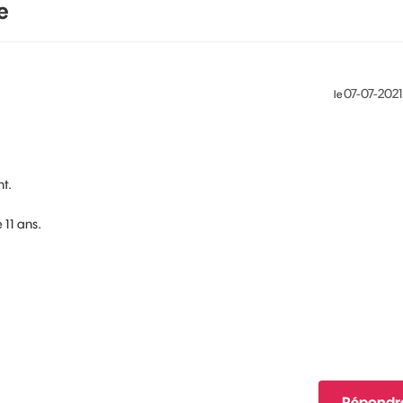
e
‎07-07-2021
le
nt.
 11 ans.
Répondr