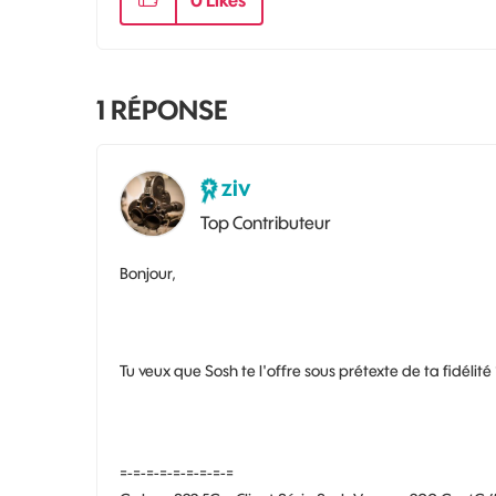
0
Likes
1
RÉPONSE
ziv
Top Contributeur
Bonjour,
Tu veux que Sosh te l'offre sous prétexte de ta fidélité
=-=-=-=-=-=-=-=-=