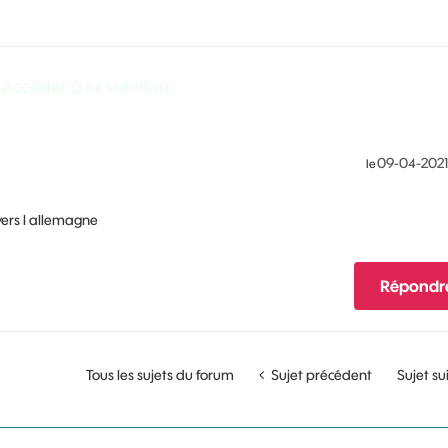
Accéder à la solution
‎09-04-202
le
 vers l allemagne
Répondr
Tous les sujets du forum
Sujet précédent
Sujet su