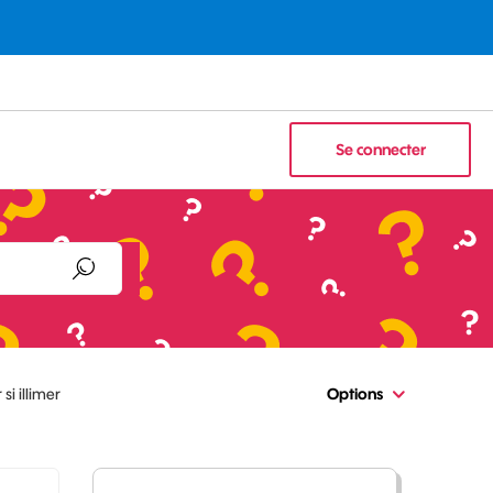
Se connecter
si illimer
Options