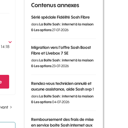
Contenus annexes
Sérié spéciale Fidélité Sosh Fibre
dans
La Boîte Sosh : internet à la maison
& Les options
27-07-2026
1
14:18
Migration vers l'offre Sosh Boost
Fibre et Livebox 7 SE
dans
La Boîte Sosh : internet à la maison
& Les options
23-07-2026
e
Rendez-vous technicien annulé et
aucune assistance, aide Sosh svp !
dans
La Boîte Sosh : internet à la maison
& Les options
04-07-2026
ivant
Remboursement des frais de mise
en service boite Sosh internet aux