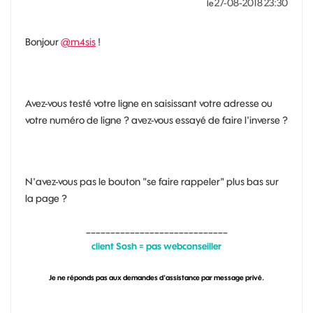
‎27-08-2018
23:30
le
Bonjour
@m4sis
!
Avez-vous testé votre ligne en saisissant votre adresse ou
votre numéro de ligne ? avez-vous essayé de faire l'inverse ?
N'avez-vous pas le bouton "se faire rappeler" plus bas sur
la page ?
_____________________________
client Sosh = pas webconseiller
Je ne réponds pas aux demandes d'assistance par message privé.