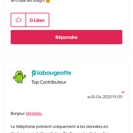
Je croise les doigts
0
Likes
Répondre
labougeotte
Top Contributeur
‎18-04-2025
19:09
le
Bonjour
@Moldo
Le téléphone prévient uniquement si les données en