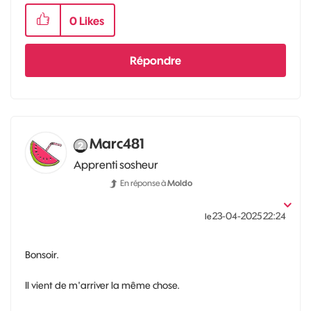
0
Likes
Répondre
Marc481
Apprenti sosheur
En réponse à
Moldo
‎23-04-2025
22:24
le
Bonsoir.
Il vient de m'arriver la même chose.