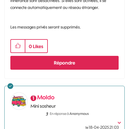
itinérance sont désactivées. Si elles sont activées, il se
connecte automatiquement au réseau étranger.
Les messages privés seront supprimés.
0
Likes
Répondre
Moldo
Mini sosheur
En réponse à
Anonymous
‎18-04-2025
21:03
le