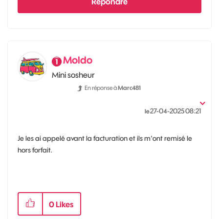
Répondre
Moldo
Mini sosheur
En réponse à
Marc481
‎27-04-2025
08:21
le
Je les ai appelé avant la facturation et ils m'ont remisé le
hors forfait.
0
Likes