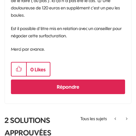
de le faire ( ou pas ). Ici ça n'a pas été le cas.
😡
Une
douloureuse de 120 euros en supplément c'est un peu les
boules.
Est il possible d'être mis en relation avec un conseiller pour
négocier cette surfacturation.
Merci par avance.
0
Likes
Répondre
2 SOLUTIONS
Tous les sujets
APPROUVÉES