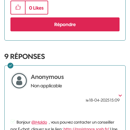
0
Likes
Répondre
9
RÉPONSES
Anonymous
Non applicable
‎18-04-2025
15:09
le
Bonjour
@Moldo
, vous pouvez contacter un conseiller
par E-chat, cliquez sur le lien:
http://assistance.sosh.fr/
Une