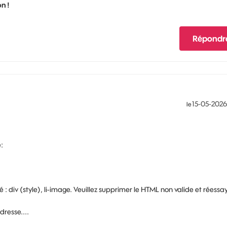
n !
Répondr
‎15-05-2026
le
:
: div (style), li-image. Veuillez supprimer le HTML non valide et réessay
resse....