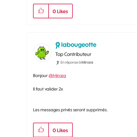
0
Likes
labougeotte
Top Contributeur
En réponse à
Mircea
Bonjour
@Mircea
Il faut valider 2x
Les messages privés seront supprimés.
0
Likes