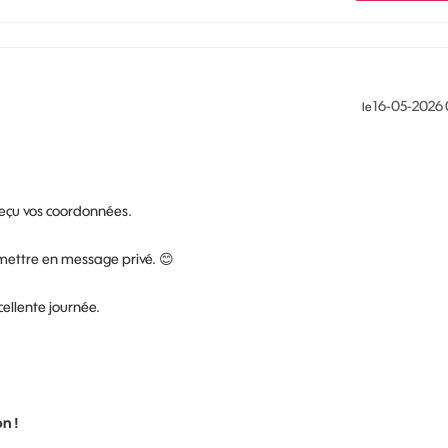
‎16-05-2026
le
reçu vos coordonnées.
smettre en message privé.
😊
cellente journée.
n !