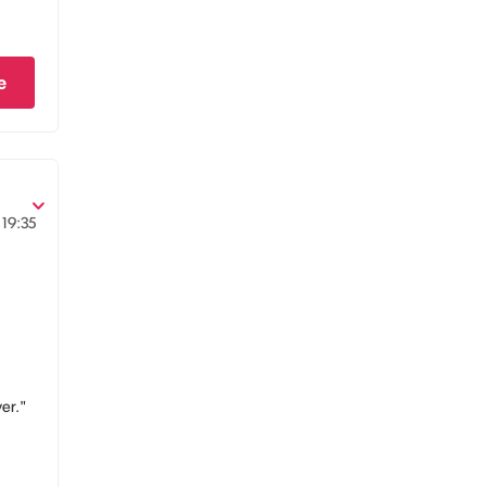
e
19:35
er."