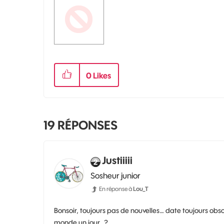
0
Likes
19
RÉPONSES
Justiiiii
Sosheur junior
En réponse à
Lou_T
Bonsoir, toujours pas de nouvelles… date toujours obso
monde un jour…?