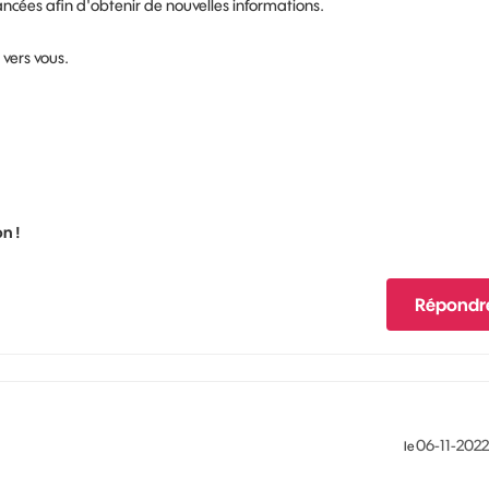
lancées afin d'obtenir de nouvelles informations.
 vers vous.
n !
Répondr
‎06-11-2022
le