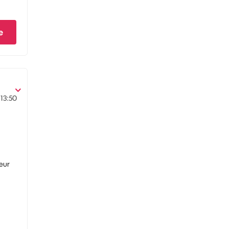
e
13:50
eur