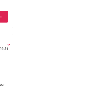
e
16:54
 par