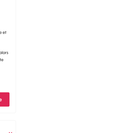
e et
alors
te
e