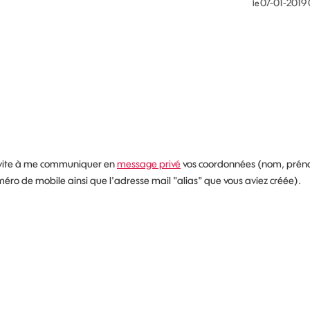
‎07-01-2019
le
 invite à me communiquer en
message privé
vos coordonnées (nom, prén
éro de mobile ainsi que l'adresse mail "alias" que vous aviez créée).