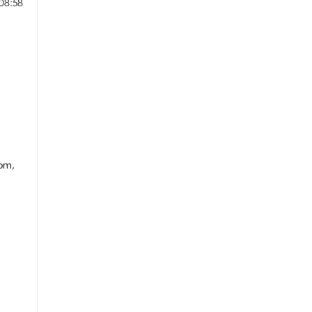
08:58
om,