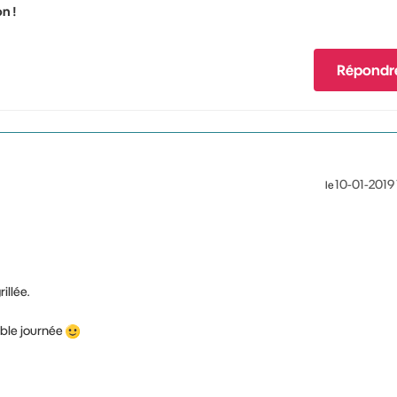
n !
Répondr
‎10-01-2019
le
illée.
able journée