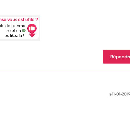
Répondr
‎11-01-201
le