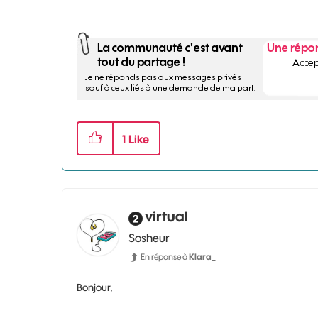
1
Like
virtual
Sosheur
En réponse à
Klara_
Bonjour,