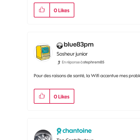
0
Likes
blue83pm
Sosheur junior
En réponse à
stephrem85
Pour des raisons de santé, la Wifi accentue mes pro
0
Likes
chantoine