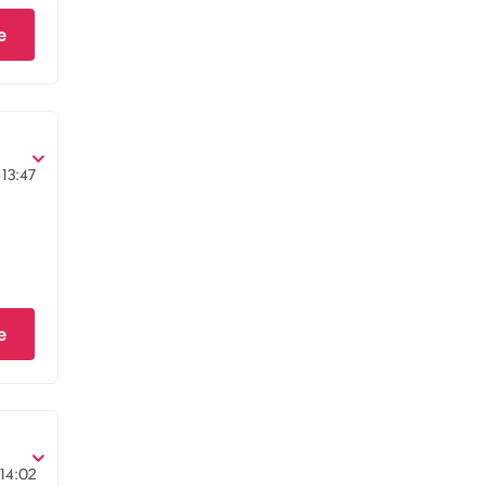
e
13:47
e
14:02