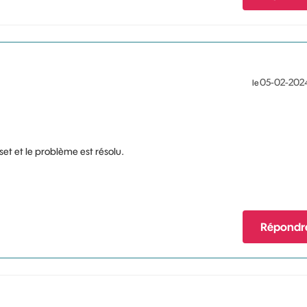
‎05-02-202
le
eset et le problème est résolu.
Répondr