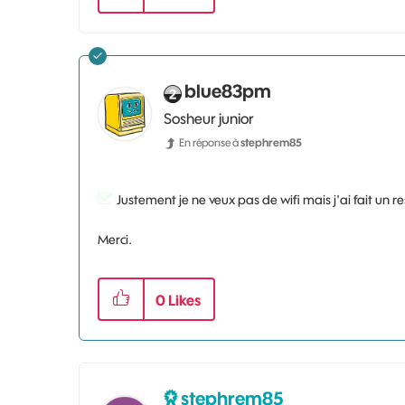
blue83pm
Sosheur junior
En réponse à
stephrem85
Justement je ne veux pas de wifi mais j'ai fait un r
Merci.
0
Likes
stephrem85