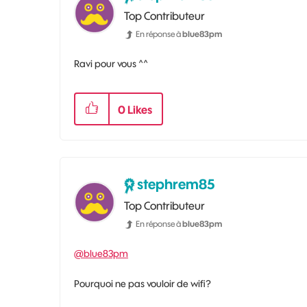
Top Contributeur
En réponse à
blue83pm
Ravi pour vous ^^
0
Likes
stephrem85
Top Contributeur
En réponse à
blue83pm
@blue83pm
Pourquoi ne pas vouloir de wifi?