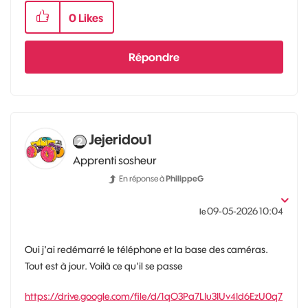
0
Likes
Répondre
Jejeridou1
Apprenti sosheur
En réponse à
PhilippeG
‎09-05-2026
10:04
le
Oui j'ai redémarré le téléphone et la base des caméras.
Tout est à jour. Voilà ce qu'il se passe
https://drive.google.com/file/d/1qO3Pa7LIu3IUv4Id6EzU0q7