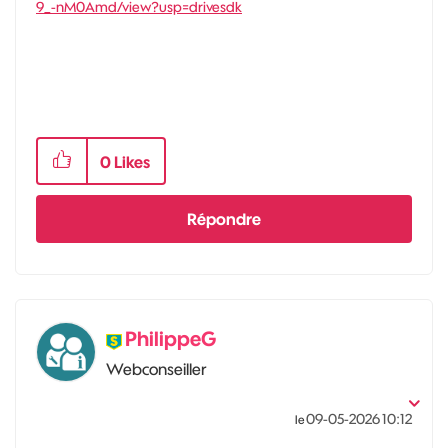
9_-nM0Amd/view?usp=drivesdk
0
Likes
Répondre
PhilippeG
Webconseiller
‎09-05-2026
10:12
le