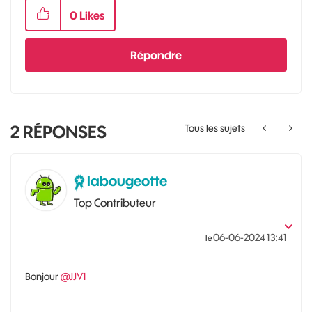
0
Likes
Répondre
2
RÉPONSES
Tous les sujets
labougeotte
Top Contributeur
‎06-06-2024
13:41
le
Bonjour
@JJV1