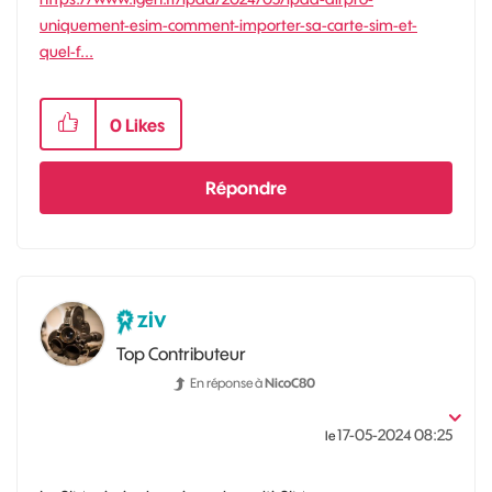
uniquement-esim-comment-importer-sa-carte-sim-et-
quel-f...
0
Likes
Répondre
ziv
Top Contributeur
En réponse à
NicoC80
‎17-05-2024
08:25
le