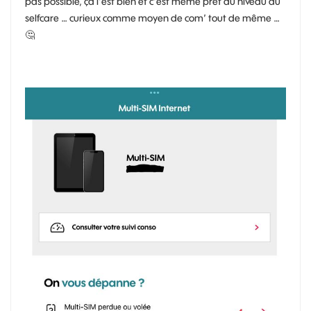
pas possible, ça l’est bien et c’est même prêt au niveau du
selfcare … curieux comme moyen de com’ tout de même …
🤔