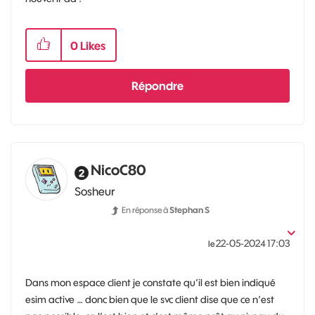
0
Likes
Répondre
NicoC80
Sosheur
En réponse à
Stephan S
‎22-05-2024
17:03
le
Dans mon espace client je constate qu’il est bien indiqué
esim active … donc bien que le svc client dise que ce n’est