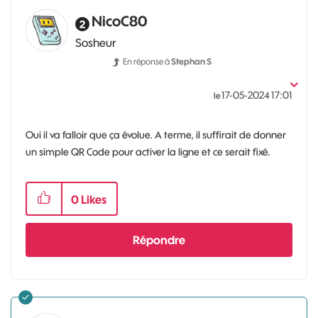
NicoC80
Sosheur
En réponse à
Stephan S
‎17-05-2024
17:01
le
Oui il va falloir que ça évolue. A terme, il suffirait de donner
un simple QR Code pour activer la ligne et ce serait fixé.
0
Likes
Répondre