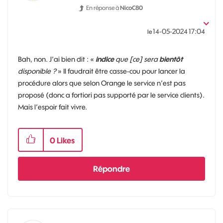
En réponse à
NicoC80
‎14-05-2024
17:04
le
Bah, non. J’ai bien dit : «
indice
que [ce] sera
bientôt
disponible ?
» Il faudrait être casse-cou pour lancer la
procédure alors que selon Orange le service n’est pas
proposé (donc a fortiori pas supporté par le service clients).
Mais l’espoir fait vivre.
0
Likes
Répondre