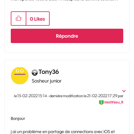
0
Likes
Répondre
Tony36
Sosheur junior
‎15-02-2022
15:14
‎21-02-2022
17:29
le
- dernière modification le
par
Matthieu_R
Bonjour
j ai un problème en partage de connections avec iOS et