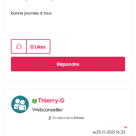
bonne journée à tous
0
Likes
Répondre
Thierry-G
Webconseiller
En réponse à
Alesso
‎23-11-2021
16:23
le