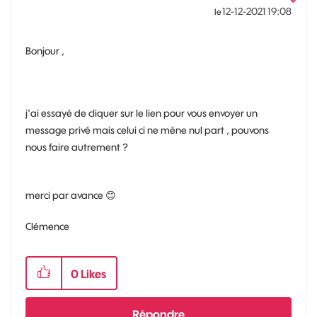
‎12-12-2021
19:08
le
Bonjour ,
j'ai essayé de cliquer sur le lien pour vous envoyer un
message privé mais celui ci ne mène nul part , pouvons
nous faire autrement ?
merci par avance
😊
Clémence
0
Likes
Répondre