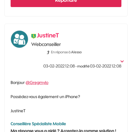
Répondre
JustineT
Webconseiller
En réponse à
Alesso
‎03-02-2022
12:08
‎03-02-2022
12:08
- modifié
Bonjour
@Gregmylo
Possédez-vous également un iPhone?
JustineT
Conseillère Spécialiste Mobile
Ma réponse vous a aidé ? Acceptez-la comme solution !