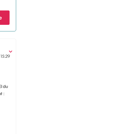
e
15:29
EI du
t :