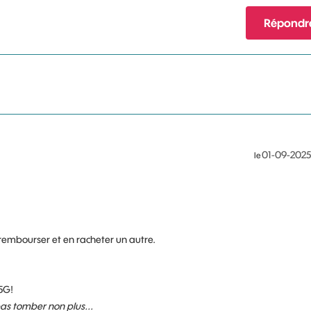
Répondr
‎01-09-2025
le
re rembourser et en racheter un autre.
5G!
 pas tomber non plus...