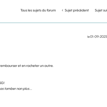
Tous les sujets du forum
Sujet précédent
Sujet su
‎01-09-2025
le
re rembourser et en racheter un autre.
5G!
 pas tomber non plus...