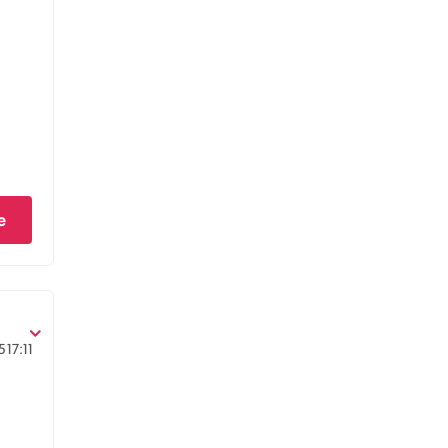
e
5
17:11