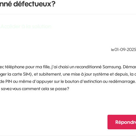
onné défectueux?
Accéder à la solution
‎01-09-2025
le
os avec téléphone pour ma fille, j'ai choisi un reconditionné Samsung. Dém
 loger la carte SIM), et subitement, une mise à jour système et depuis, la 
 code PIN ou même d'appuyer sur le bouton d'extinction ou redémarrage.
, savez-vous comment cela se passe?
Répondr