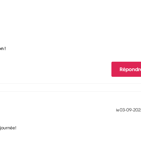
n !
Répondr
‎03-09-202
le
 journée!