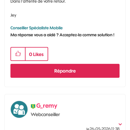
Dans l'attente de votre retour.
Jey
Conseiller Spécialiste Mobile
Ma réponse vous a aidé ? Acceptez-la comme solution !
0
Likes
Répondre
G_remy
Webconseiller
‎26-05-2026
11:38
le