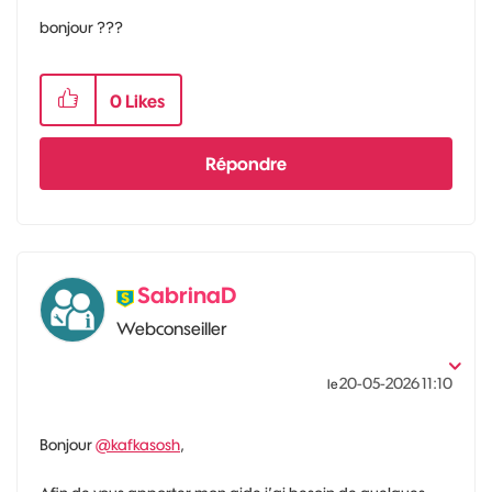
bonjour ???
0
Likes
Répondre
SabrinaD
Webconseiller
‎20-05-2026
11:10
le
Bonjour
@kafkasosh
,