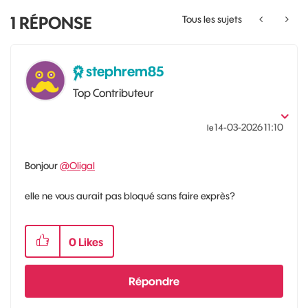
1
RÉPONSE
Tous les sujets
stephrem85
Top Contributeur
‎14-03-2026
11:10
le
Bonjour
@Oligal
elle ne vous aurait pas bloqué sans faire exprès?
0
Likes
Répondre