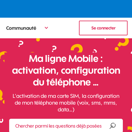
Communauté
Se connecter
Ma ligne Mobile :
activation, configuration
du téléphone …
L’activation de ma carte SIM, la configuration
de mon téléphone mobile (voix, sms, mms,
data…)