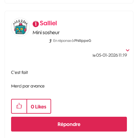
Salliel
Mini sosheur
En réponse à
PhilippeG
‎05-01-2026
11:19
le
C’est fait
Merci par avance
0
Likes
Répondre