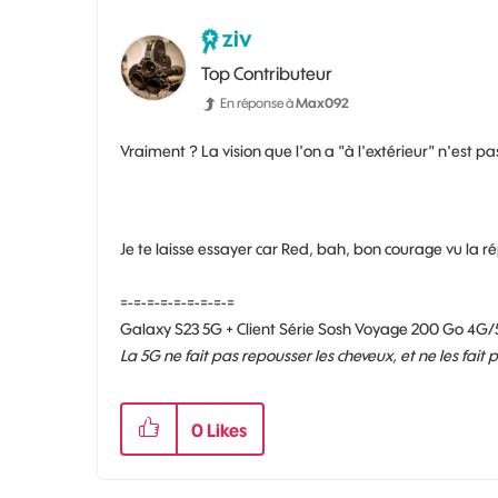
ziv
Top Contributeur
En réponse à
Max092
Vraiment ? La vision que l'on a "à l'extérieur" n'est p
Je te laisse essayer car Red, bah, bon courage vu la rép
=-=-=-=-=-=-=-=-=
Galaxy S23 5G + Client Série Sosh Voyage 200 Go 4G/
La 5G ne fait pas repousser les cheveux, et ne les fait
0
Likes