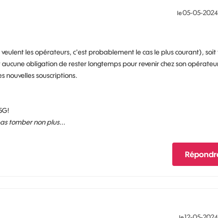
‎05-05-2024
le
veulent les opérateurs, c'est probablement le cas le plus courant), soit 
t aucune obligation de rester longtemps pour revenir chez son opérateu
es nouvelles souscriptions.
5G!
 pas tomber non plus...
Répondr
‎12-05-2024
le