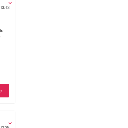
13:43
tu
r
e
12:38