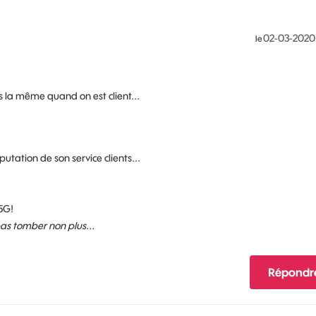
‎02-03-2020
le
as la même quand on est client...
utation de son service clients...
5G!
 pas tomber non plus...
Répondr