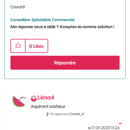
Cristal
🌸
Conseillère Spécialiste Commercial
Ma réponse vous a aidé ? Acceptez-la comme solution !
0
Likes
Répondre
Léna4
Aspirant sosheur
En réponse à
Cristal_K
‎17-07-2025
15:24
le