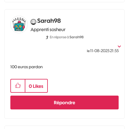
Sarah98
Apprenti sosheur
En réponse à
Sarah98
‎11-08-2025
21:55
le
100 euros pardon
0
Likes
Répondre