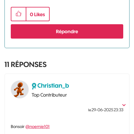
0
Likes
Répondre
11
RÉPONSES
Christian_b
Top Contributeur
‎29-06-2025
23:33
le
Bonsoir
@noemie101