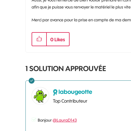
Aussi, je vous remercie de bien vouloir prendre en co
afin que je puisse vous renvoyer le matériel le plus vite
Merci par avance pour la prise en compte de ma de
0
Likes
1 SOLUTION APPROUVÉE
labougeotte
Top Contributeur
Bonjour
@LauraD143