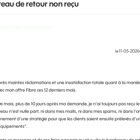
ereau de retour non reçu
Accéder à la solution
‎11-05-2026
le
près maintes réclamations et une insatisfaction totale quant à la maniè
ec mon offre Fibre ces 12 derniers mois.
ive mais, plus de 10 jours après ma demande, je n'ai toujours pas reçu le
au n'est nulle part, ni dans mes mails, ni dans mes spams, ni dans l'o
nement d'une stratégie pour que les clients soient ensuite prélevés d'u
 équipements".