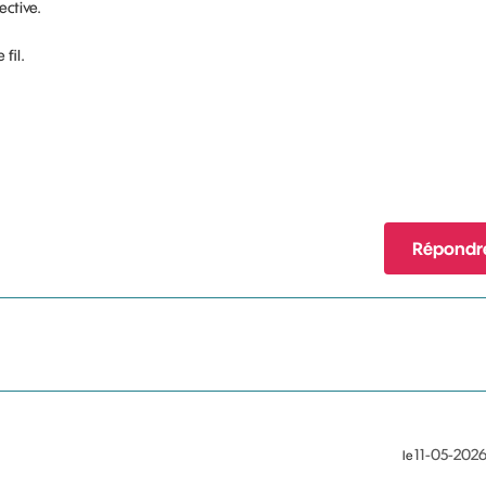
ective.
 fil.
Répondr
‎11-05-202
le