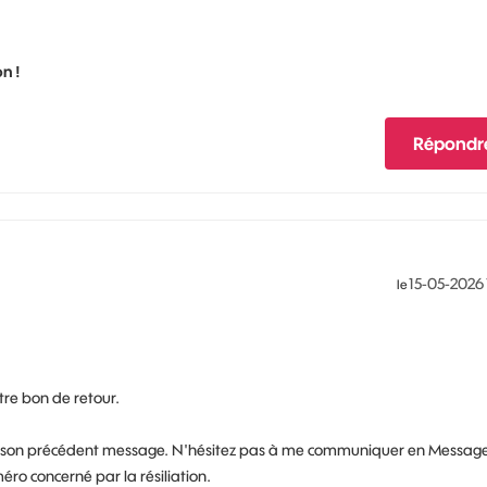
n !
Répondr
‎15-05-2026
le
tre bon de retour.
son précédent message. N'hésitez pas à me communiquer en Messag
éro concerné par la résiliation.