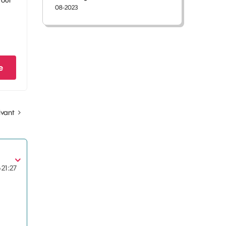
tour
08-2023
e
ivant
6
21:27