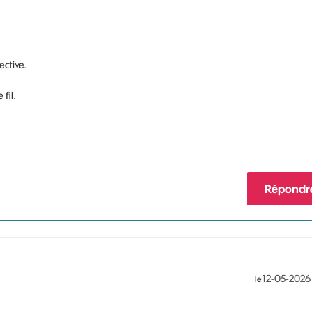
ective.
 fil.
Répondr
‎12-05-2026
le