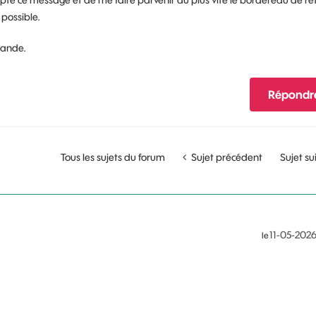
mpte ce message et de me faire parvenir au plus vite le bordereau de re
 possible.
mande.
Répondr
Tous les sujets du forum
Sujet précédent
Sujet su
‎11-05-202
le