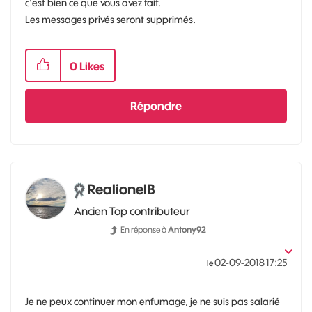
c'est bien ce que vous avez fait.
Les messages privés seront supprimés.
0
Likes
Répondre
RealionelB
Ancien Top contributeur
En réponse à
Antony92
‎02-09-2018
17:25
le
Je ne peux continuer mon enfumage, je ne suis pas salarié