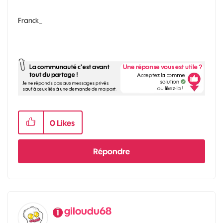
Franck_
0
Likes
Répondre
giloudu68