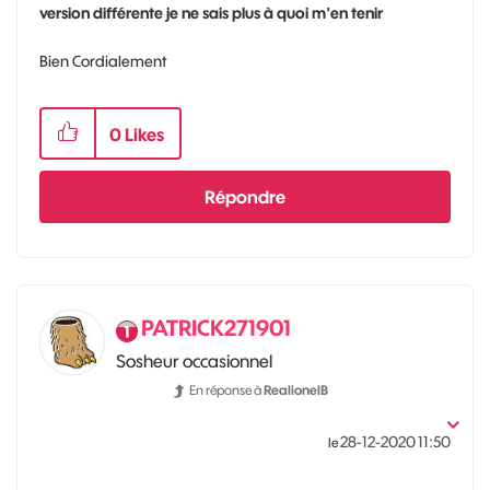
version différente je ne sais plus à quoi m'en tenir
Bien Cordialement
0
Likes
Répondre
PATRICK271901
Sosheur occasionnel
En réponse à
RealionelB
‎28-12-2020
11:50
le