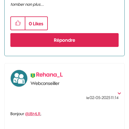
tomber non plus...
0
Likes
Répondre
Rehana_L
Webconseiller
‎02-05-2025
11:14
le
Bonjour
@JBMLR
,