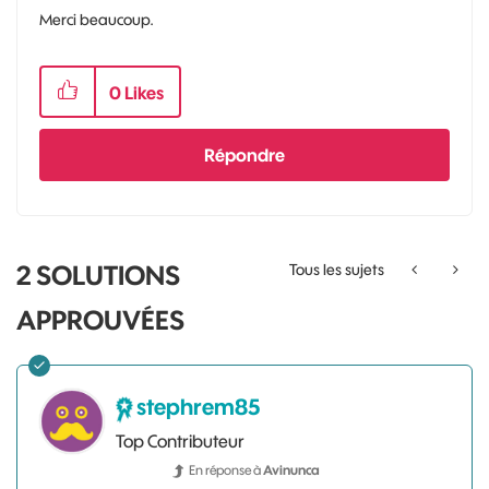
Merci beaucoup.
0
Likes
Répondre
2 SOLUTIONS
Tous les sujets
APPROUVÉES
stephrem85
Top Contributeur
En réponse à
Avinunca