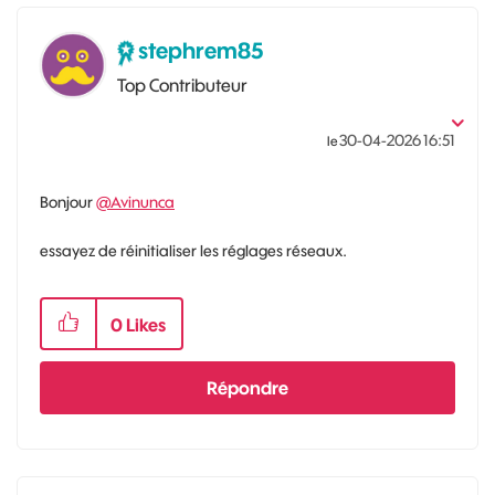
stephrem85
Top Contributeur
‎30-04-2026
16:51
le
Bonjour
@Avinunca
essayez de réinitialiser les réglages réseaux.
0
Likes
Répondre