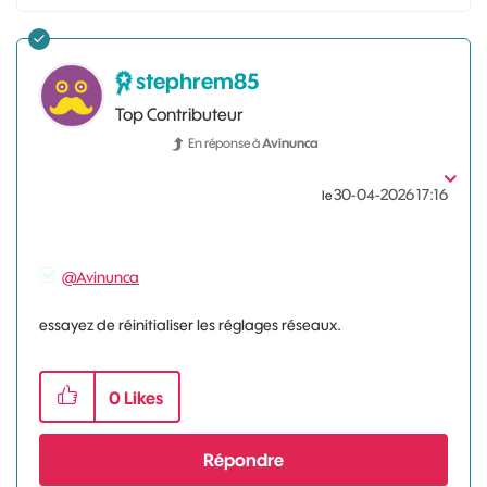
stephrem85
Top Contributeur
En réponse à
Avinunca
‎30-04-2026
17:16
le
@Avinunca
essayez de réinitialiser les réglages réseaux.
0
Likes
Répondre