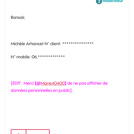
modérateur
Bonsoir,
Michèle Arhancet N° client: ***************
N° mobile: 06.*************
[EDIT : Merci
[@
Mane40400
]
de ne pas afficher de
données personnelles en public].