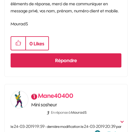
éléments de réponse, merci de me communiquer en
message privé, vos nom, prénom, numéro client et mobile.
MouradS
0
Likes
Répondre
Mane40400
Mini sosheur
En réponse à
MouradS
‎24-03-2019
19:59
‎24-03-2019
20:39
le
- dernière modification le
par