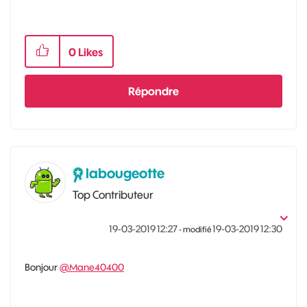
0
Likes
Répondre
labougeotte
Top Contributeur
‎19-03-2019
12:27
‎19-03-2019
12:30
- modifié
Bonjour
@Mane40400