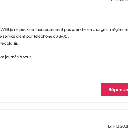
llère WEB je ne peux malheureusement pas prendre en charge un règleme
re service client par téléphone au 3976 .
c plaisir.
nte journée à vous.
Répondr
‎11-12-202
le