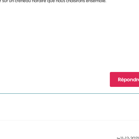
er sur un créneau horaire que nous choisirons ensemble.
Répondr
‎11-12-2021
le