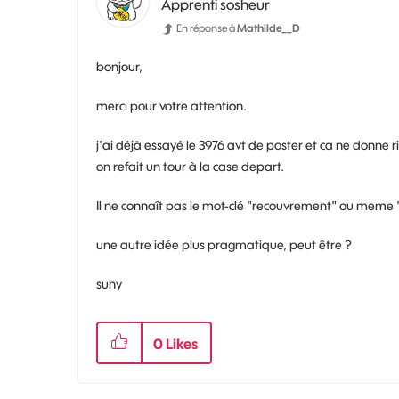
Apprenti sosheur
En réponse à
Mathilde__D
bonjour,
merci pour votre attention.
j'ai déjà essayé le 3976 avt de poster et ca ne donne ri
on refait un tour à la case depart.
Il ne connaît pas le mot-clé "recouvrement" ou meme 
une autre idée plus pragmatique, peut être ?
suhy
0
Likes