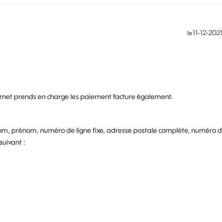
‎11-12-202
le
nternet prends en charge les paiement facture également.
om, prénom, numéro de ligne fixe, adresse postale complète, numéro 
suivant :