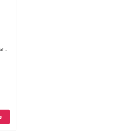
et …
e