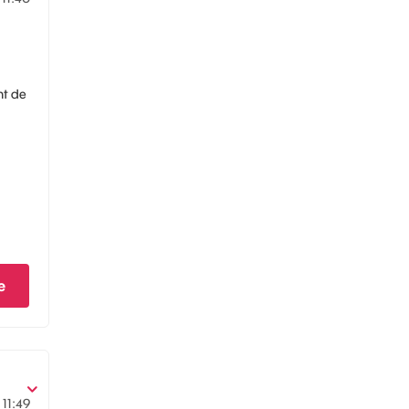
nt de
e
1
11:49