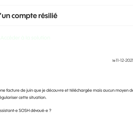
un compte résilié
Accéder à la solution
‎11-12-202
le
une facture de juin que je découvre et téléchargée mais aucun moyen d
gulariser cette situation.
ssistant-e SOSH dévoué-e ?