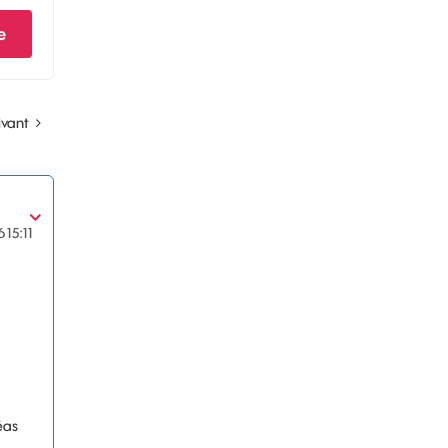
e
ivant
6
15:11
éas