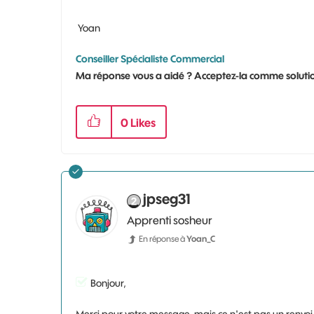
Yoan
Conseiller Spécialiste Commercial
Ma réponse vous a aidé ? Acceptez-la comme solutio
0
Likes
jpseg31
Apprenti sosheur
En réponse à
Yoan_C
Bonjour,
Merci pour votre message, mais ce n'est pas un renvo