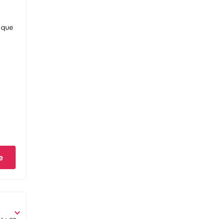
s que
e