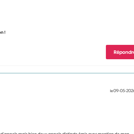
n !
Répondr
‎09-05-202
le
i d'appels mais bien deux appels distincts émis avec mention de mon