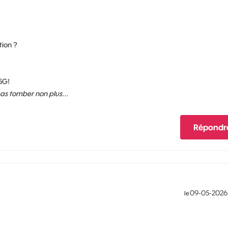
tion ?
5G!
 pas tomber non plus...
Répondr
‎09-05-2026
le