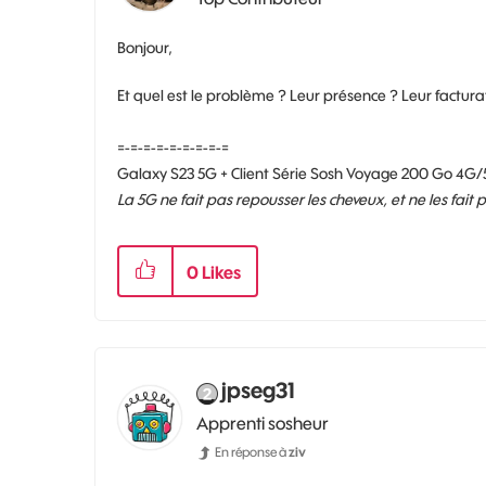
Bonjour,
Et quel est le problème ? Leur présence ? Leur factura
=-=-=-=-=-=-=-=-=
Galaxy S23 5G + Client Série Sosh Voyage 200 Go 4G/
La 5G ne fait pas repousser les cheveux, et ne les fait
0
Likes
jpseg31
Apprenti sosheur
En réponse à
ziv