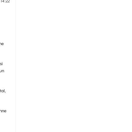
14:22
 ne
si
 un
tal,
onne