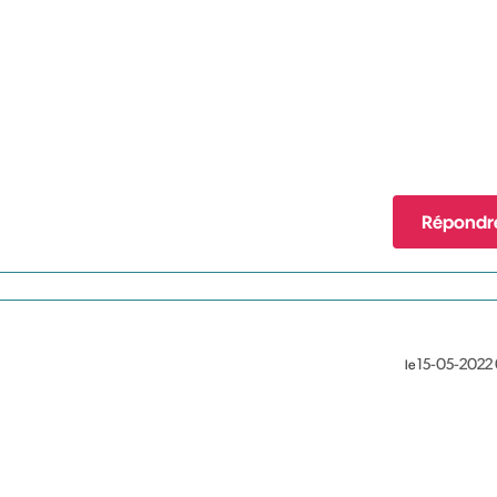
Répondr
‎15-05-2022
le