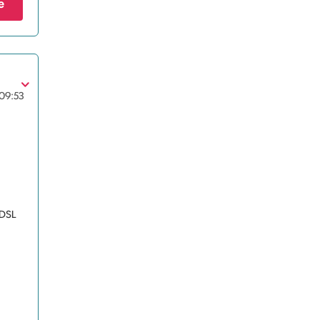
e
09:53
ADSL