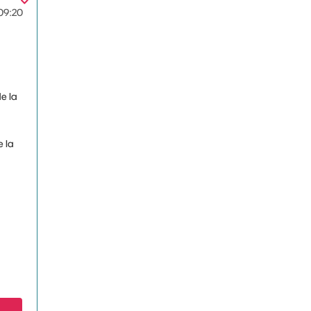
09:20
e la
e la