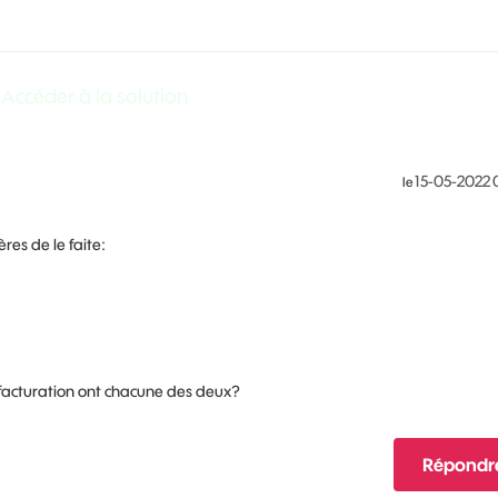
Accéder à la solution
‎15-05-2022
le
res de le faite:
 facturation ont chacune des deux?
Répondr