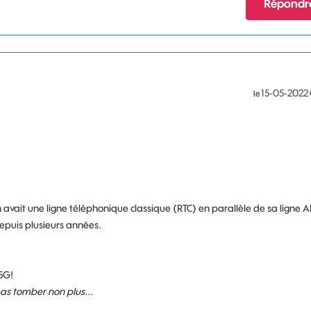
Répondr
‎15-05-2022
le
on avait une ligne téléphonique classique (RTC) en parallèle de sa ligne 
puis plusieurs années.
5G!
 pas tomber non plus...