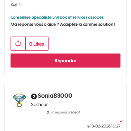
Zoé
✨
Conseillère Spécialiste Livebox et services associés
Ma réponse vous a aidé ? Acceptez-la comme solution !
0
Likes
Répondre
Sonia83000
Sosheur
En réponse à
zoe64
‎18-02-2026
10:27
le