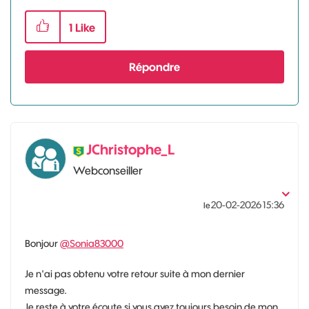
1
Like
Répondre
JChristophe_L
Webconseiller
‎20-02-2026
15:36
le
Bonjour
@Sonia83000
Je n'ai pas obtenu votre retour suite à mon dernier
message.
Je reste à votre écoute si vous avez toujours besoin de mon