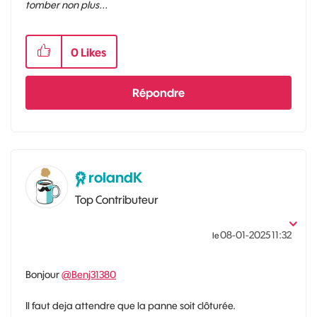
tomber non plus...
0
Likes
Répondre
rolandK
Top Contributeur
‎08-01-2025
11:32
le
Bonjour
@Benj31380
Il faut deja attendre que la panne soit clôturée.