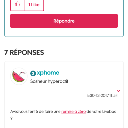
1
Like
Répondre
7
RÉPONSES
xphome
Sosheur hyperactif
‎30-12-2017
11:54
le
Avez-vous tenté de faire une
remise à zéro
de votre Livebox
?