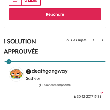
0
Likes
Répondre
1 SOLUTION
Tous les sujets
APPROUVÉE
deathgangway
Sosheur
En réponse à
xphome
‎30-12-2017
15:34
le