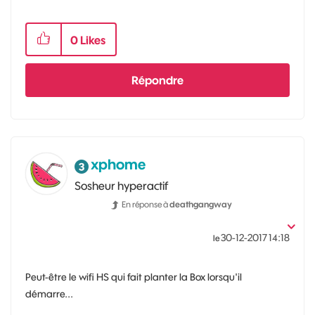
0
Likes
Répondre
xphome
Sosheur hyperactif
En réponse à
deathgangway
‎30-12-2017
14:18
le
Peut-être le wifi HS qui fait planter la Box lorsqu'il
démarre...