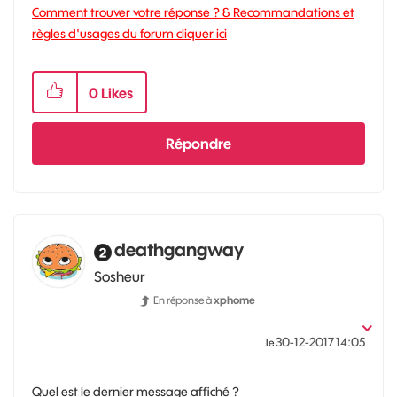
Comment trouver votre réponse ? & Recommandations et
règles d'usages du forum cliquer ici
0
Likes
Répondre
deathgangway
Sosheur
En réponse à
xphome
‎30-12-2017
14:05
le
Quel est le dernier message affiché ?