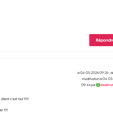
Répondr
‎04-05-2026
09:26
le
- d
‎04-05
modification le
09:44
par
Modérat
ient c'est nul !!!!!
r !!!!