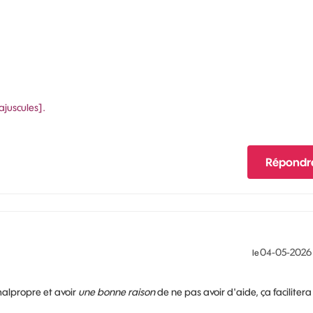
ajuscules].
Répondr
‎04-05-2026
le
 malpropre et avoir
une bonne raison
de ne pas avoir d'aide, ça facilitera