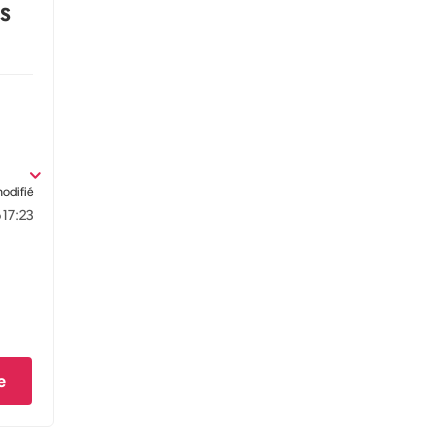
as
modifié
6
17:23
e