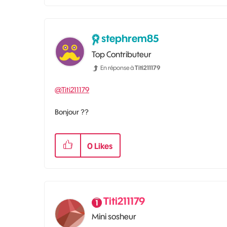
stephrem85
Top Contributeur
En réponse à
Titi211179
@Titi211179
Bonjour ??
0
Likes
Titi211179
Mini sosheur