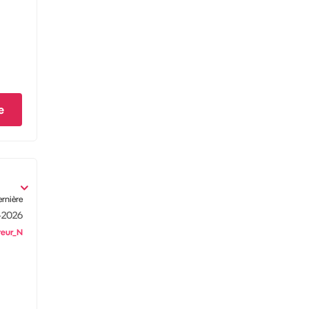
e
ernière
-2026
eur_N