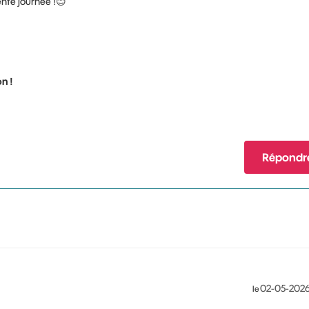
ente journée !
😊
n !
Répondr
‎02-05-202
le