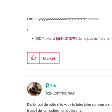
Ffffuuuyyyyyeeeeeeeeeezzzzzzzzzzzzz !!!!!!!!!!!
!
[EDIT : Merci
[@
Titi211179
]
de ne pas écrire en m
0
Likes
ziv
Top Contributeur
Dis-le tout de suite si tu veux te faire jeter comme un
travail de la modération du forum.