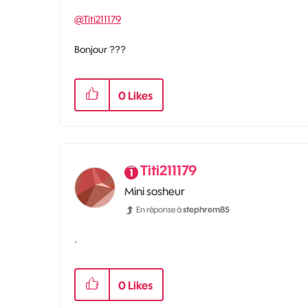
@Titi211179
Bonjour ???
0
Likes
Titi211179
Mini sosheur
En réponse à
stephrem85
.
0
Likes