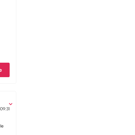
e
09:31
 le