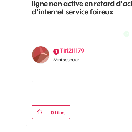
ligne non active en retard d'ac
d'internet service foireux
Titi211179
Mini sosheur
.
0
Likes