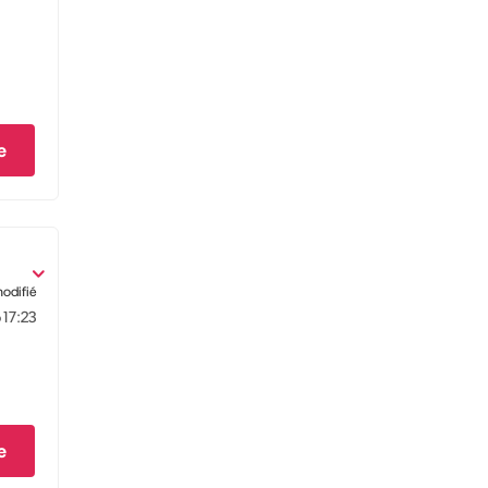
e
modifié
6
17:23
e