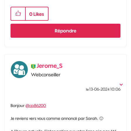
0
Likes
Répondre
Jerome_S
Webconseiller
‎13-06-2024
10:06
le
Bonjour
@cp86200
Je reviens vers vous comme annoncé par Sarah.
🙂