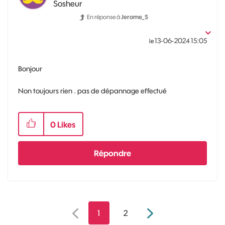
Sosheur
En réponse à
Jerome_S
‎13-06-2024
15:05
le
Bonjour
Non toujours rien . pas de dépannage effectué
0
Likes
Répondre
1
2