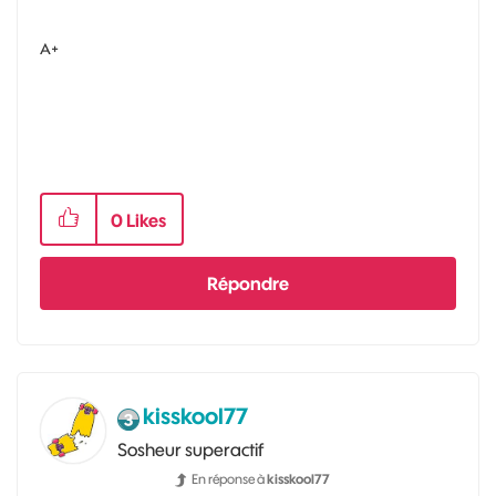
A+
0
Likes
Répondre
kisskool77
Sosheur superactif
En réponse à
kisskool77