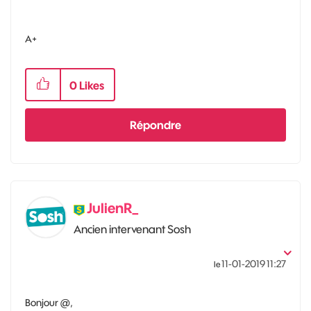
A+
0
Likes
Répondre
JulienR_
Ancien intervenant Sosh
‎11-01-2019
11:27
le
Bonjour @,