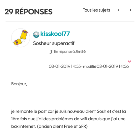
29
RÉPONSES
Tous les sujets
kisskool77
Sosheur superactif
En réponse à
Jim56
‎03-01-2019
14:55
‎03-01-2019
14:56
- modifié
Bonjour,
je remonte le post car je suis nouveau client Sosh et c'est la
1ère fois que j'ai des problèmes de wifi depuis que j'ai une
box internet. (ancien client Free et SFR)