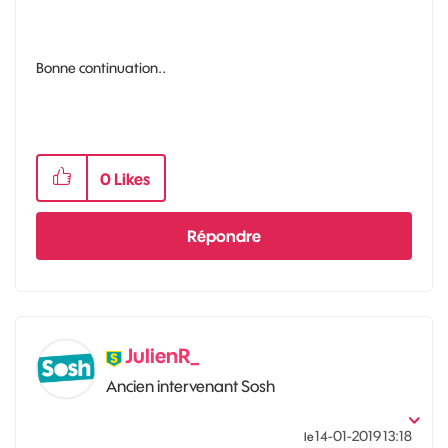
Bonne continuation..
0
Likes
Répondre
JulienR_
Ancien intervenant Sosh
‎14-01-2019
13:18
le