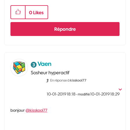
0
Likes
Répondre
Vaen
Sosheur hyperactif
En réponse à
kisskool77
‎10-01-2019
18:18
‎10-01-2019
18:29
- modifié
bonjour
@kisskool77