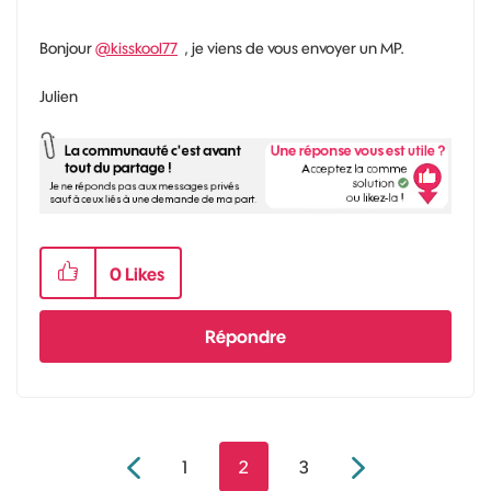
Bonjour
@kisskool77
, je viens de vous envoyer un MP.
Julien
0
Likes
Répondre
1
2
3