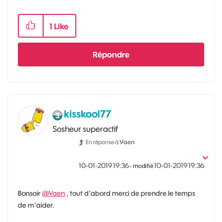
1
Like
Répondre
kisskool77
Sosheur superactif
En réponse à
Vaen
‎10-01-2019
19:36
‎10-01-2019
19:36
- modifié
Bonsoir
@Vaen
, tout d'abord merci de prendre le temps
de m'aider.