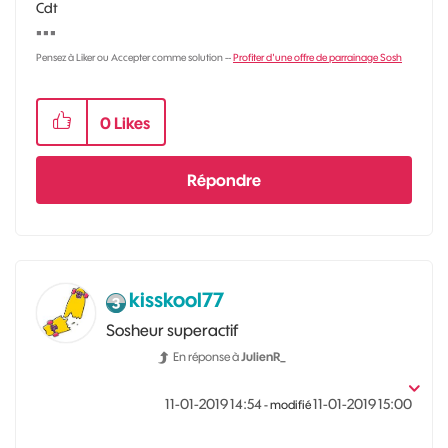
Cdt
◾
◾
◾
Pensez à Liker ou Accepter comme solution --
Profiter d'une offre de parrainage Sosh
0
Likes
Répondre
kisskool77
Sosheur superactif
En réponse à
JulienR_
‎11-01-2019
14:54
‎11-01-2019
15:00
- modifié