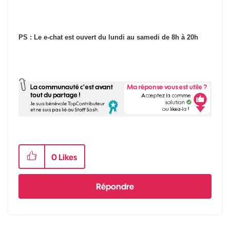
PS : Le e-chat est ouvert du lundi au samedi de 8h à 20h
0
Likes
Répondre