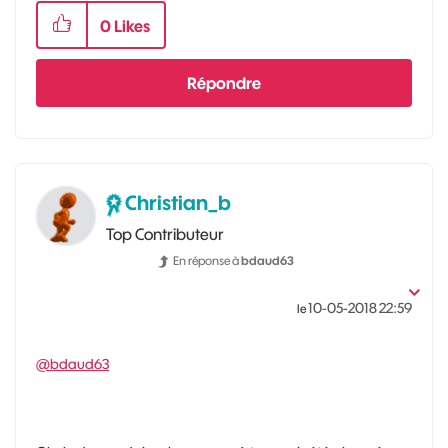
0
Likes
Répondre
Christian_b
Top Contributeur
En réponse à
bdaud63
‎10-05-2018
22:59
le
@bdaud63