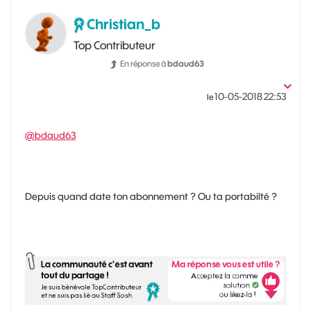
Christian_b
Top Contributeur
En réponse à
bdaud63
‎10-05-2018
22:53
le
@bdaud63
Depuis quand date ton abonnement ? Ou ta portabilté ?