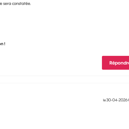
ive sera constatée.
n !
Répondr
‎30-04-2026
le