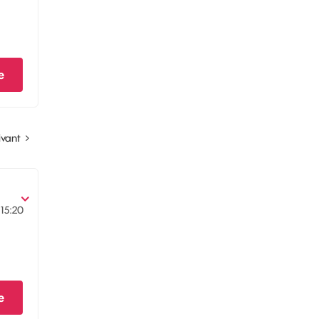
e
ivant
15:20
e