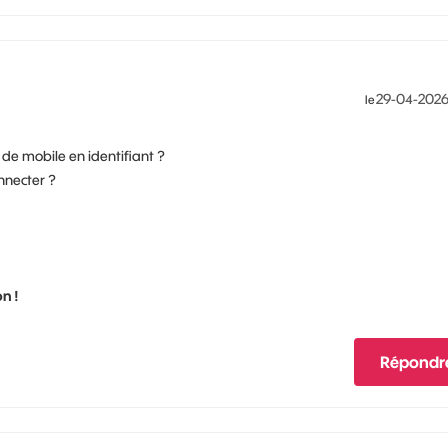
‎29-04-202
le
 de mobile en identifiant ?
nnecter ?
n !
Répondr