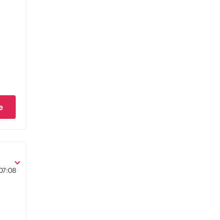
e
07:08