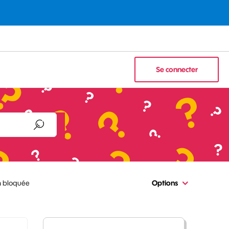
Se connecter
h bloquée
Options