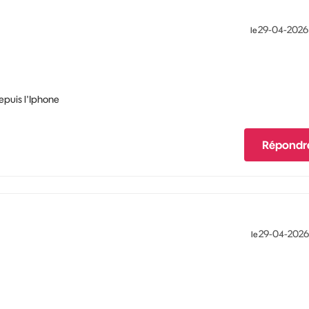
‎29-04-2026
le
epuis l'Iphone
Répondr
‎29-04-2026
le